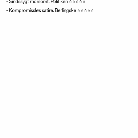
- Sindssygt morsomt. Politiken ⭐️⭐️⭐️⭐️⭐️
- Kompromissløs satire. Berlingske ⭐️⭐️⭐️⭐️⭐️
PENGEJAKT OG ROMANTIKK