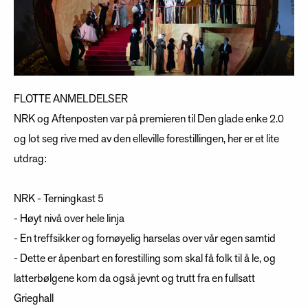
FLOTTE ANMELDELSER
NRK og Aftenposten var på premieren til Den glade enke 2.0
og lot seg rive med av den elleville forestillingen, her er et lite
utdrag:
NRK - Terningkast 5
- Høyt nivå over hele linja
- En treffsikker og fornøyelig harselas over vår egen samtid
- Dette er åpenbart en forestilling som skal få folk til å le, og
latterbølgene kom da også jevnt og trutt fra en fullsatt
Grieghall