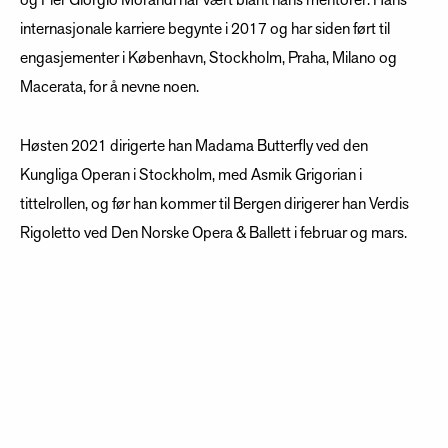
og Pier Giorgio Morandi har vært blant hans mentorer. Hans
internasjonale karriere begynte i 2017 og har siden ført til
engasjementer i København, Stockholm, Praha, Milano og
Macerata, for å nevne noen.
Høsten 2021 dirigerte han Madama Butterfly ved den
Kungliga Operan i Stockholm, med Asmik Grigorian i
tittelrollen, og før han kommer til Bergen dirigerer han Verdis
Rigoletto ved Den Norske Opera & Ballett i februar og mars.
Milletari har allerede vunnet flere priser, bl.a. 2. pris i Sir Georg
Solti-konkurransen i Chicago i 2015, og 1. pris og
publikumsprisen i Toscanini-konkurransen i Parma i 2017. Han
gjester Bergen Nasjonale Opera for første gang.
Oppdatert februar 2022