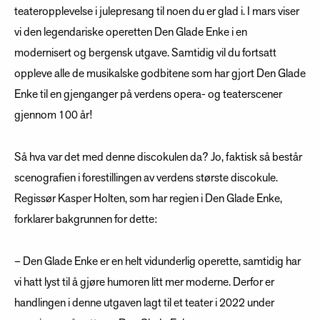
teateropplevelse i julepresang til noen du er glad i. I mars viser
vi den legendariske operetten Den Glade Enke i en
modernisert og bergensk utgave. Samtidig vil du fortsatt
oppleve alle de musikalske godbitene som har gjort Den Glade
Enke til en gjenganger på verdens opera- og teaterscener
gjennom 100 år!
Så hva var det med denne discokulen da? Jo, faktisk så består
scenografien i forestillingen av verdens største discokule.
Regissør Kasper Holten, som har regien i Den Glade Enke,
forklarer bakgrunnen for dette:
– Den Glade Enke er en helt vidunderlig operette, samtidig har
vi hatt lyst til å gjøre humoren litt mer moderne. Derfor er
handlingen i denne utgaven lagt til et teater i 2022 under