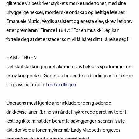
glitrende vis beskriver stykkets mørke undertoner, med sine
uhyggelige hekser, morderiske ondskap og heftige følelser.
Emanuele Muzio, Verdis assistent og eneste elev, skrev i et brev
etter premieren i Firenze i 1847: "For en musikk! Jeg kan
fortelle deg at det er steder som vil få håret ditt til å reise seg!"
HANDLINGEN
Det skotske kongeparet alarmeres av heksers spådommer om
en ny kongerekke. Sammen legger de en blodig plan for å sikre
sin plass på tronen.
Les handlingen
Operaens mest kjente arier inkluderer den glødende
drikkevise-arien (brindisi) når det nykronede paret inviterer til
fest, og ikke minst den berømte søvngjenger-scenen i siste
akt, der Verdis toner mykner når Lady Macbeth forgjeves