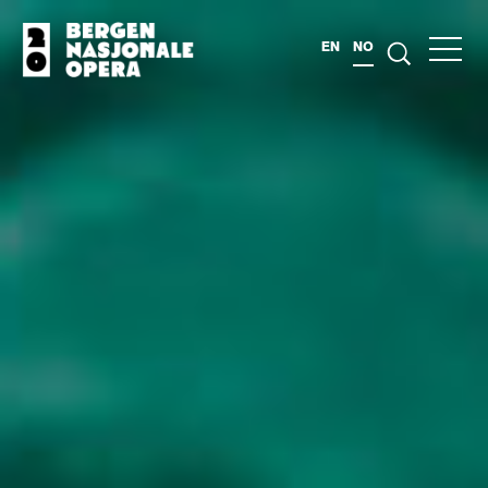
EN
NO