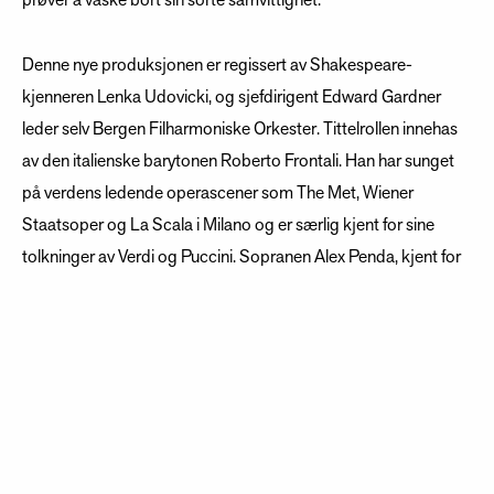
prøver å vaske bort sin sorte samvittighet.
Denne nye produksjonen er regissert av Shakespeare-
kjenneren Lenka Udovicki, og sjefdirigent Edward Gardner
leder selv Bergen Filharmoniske Orkester. Tittelrollen innehas
av den italienske barytonen Roberto Frontali. Han har sunget
på verdens ledende operascener som The Met, Wiener
Staatsoper og La Scala i Milano og er særlig kjent for sine
tolkninger av Verdi og Puccini. Sopranen Alex Penda, kjent for
sitt intense spill og lyriske stemme, har rollen som Lady
Macbeth.
Giuseppe Verdi / Musikk
Francesco Maria Piave og Andrea Maffei, etter et skuespill av
Shakespeare / Libretto