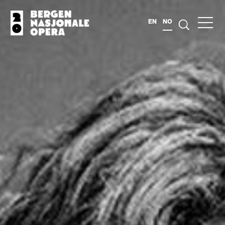
EN
NO