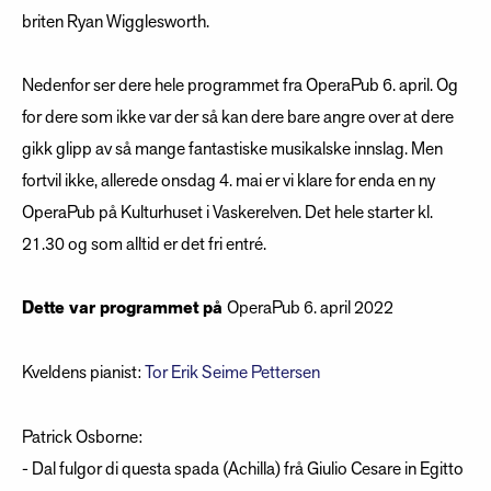
briten Ryan Wigglesworth.
Nedenfor ser dere hele programmet fra OperaPub 6. april. Og
for dere som ikke var der så kan dere bare angre over at dere
gikk glipp av så mange fantastiske musikalske innslag. Men
fortvil ikke, allerede onsdag 4. mai er vi klare for enda en ny
OperaPub på Kulturhuset i Vaskerelven. Det hele starter kl.
21.30 og som alltid er det fri entré.
Dette var programmet på
OperaPub 6. april 2022
Kveldens pianist:
Tor Erik Seime Pettersen
Patrick Osborne:
- Dal fulgor di questa spada (Achilla) frå Giulio Cesare in Egitto