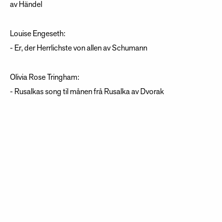
av Händel
Louise Engeseth:
- Er, der Herrlichste von allen av Schumann
Olivia Rose Tringham:
- Rusalkas song til månen frå Rusalka av Dvorak
Phoebe Watts:
- Romeos arie frå I Capuleti ed i Montecchi av Bellini
Una Kristjansdottir:
- S’altro che lacrime (Servilia) frå La clemenza di Tito av
Mozart