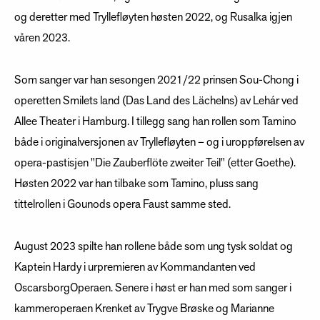
og deretter med Tryllefløyten høsten 2022, og Rusalka igjen
våren 2023.
Som sanger var han sesongen 2021/22 prinsen Sou-Chong i
operetten Smilets land (Das Land des Lächelns) av Lehár ved
Allee Theater i Hamburg. I tillegg sang han rollen som Tamino
både i originalversjonen av Tryllefløyten – og i uroppførelsen av
opera-pastisjen "Die Zauberflöte zweiter Teil" (etter Goethe).
Høsten 2022 var han tilbake som Tamino, pluss sang
tittelrollen i Gounods opera Faust samme sted.
August 2023 spilte han rollene både som ung tysk soldat og
Kaptein Hardy i urpremieren av Kommandanten ved
OscarsborgOperaen. Senere i høst er han med som sanger i
kammeroperaen Krenket av Trygve Brøske og Marianne