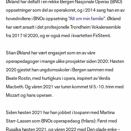
Økland har deltatt i en rekke Bergen Nasjonale Operas (BNO)
oppsetninger som del av operakoret, og i 2014 sang han en av
hovedrollene i BNOs oppsetning "
Alt om min familie
". Økland
har vært ansatt i det profesjonelle Trondheim Vokalensemble
fra 2017 til 2020, og er også med i kvartetten FirStemt.
Stian Økland har vært engasjert som en av våre
operapedagoger i mange ulike prosjekter siden 2020: Høsten
2020 gjestet han ungdomsskoler i Bergen sammen med
Beate Rostin, med hurtigkurs i opera, inspirert av Verdis
Macbeth. Og våren 2021 var turen kommet til 5.-10. trinn med
Mozart og hans operaer.
Siden høsten 2021 har han jobbet i tospann med Martina
Starr-Lassen som BNOs operapedaog (frilans): Først med
Rusalka høsten 2021, og våren 2022 med Den glade enke –