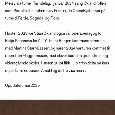
Meløy, på turné i Trøndelag. I januar 2024 sang Økland rollen
som Rodolfo i La bohème av Puccini, da OperaKysten var på
turné til Førde, Sogndal og Florø.
Høsten 2023 var Stian Økland også vår operapedagog for
Katja Kabanova for 9.-10. trinn i Bergen kommune sammen
med Martina Starr-Lassen, og våren 2024 var turen kommet til
operetten Flaggermusen, med elever både fra grunnskoler og
videregående skoler. Høsten 2024 fikk 1.-6. trinn delta på kurs
og se familieoperaen Amahl og de tre vise menn.
Oppdatert mai 2025