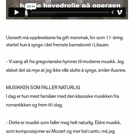
Uansett må opplevelsene ha gitt mersmak, for som 11-åring
startet hun å synge i det fremste barnekoret i Litauen.
- Vi sang alt fra gregorianske hymner til moderne musikk. Jeg
elsket det så mye at jeg ikke ville slutte å synge, smiler Ausrine.
MUSIKKEN SOM FALLER NATURLIG
I dag er hun mest familiær med den klassiske musikken fra
romantikken og frem til i dag.
- Dette er musikk som faller meg helt naturlig. Eldre musikk,
som komposisjoner av Mozart og mer bel canto, må jeg