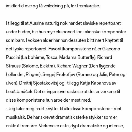
imidlertid øve og få veiledning på, før fremførelse.
I tillegg til at Ausrine naturlig nok har det slaviske repertoaret
under huden, ble hun mye eksponert for italienske komponister
som barn. I voksen alder har hun dessuten blitt nært knyttet til
det tyske repertoaret. Favorittkomponistene nå er Giacomo
Puccini (La bohème, Tosca, Madama Butterfly), Richard
Strauss (Salome, Elektra), Richard Wagner (Den flygende
hollender, Ringen), Sergej Prokofjev (Romeo og Julie, Peter og
ulven), Dmitrij Sjostakovitsj og i tillegg Katja Kabanova av
Leoš Janáček. Det er ingen overraskelse at det er verkene til
disse komponistene hun arbeider mest med.
- Jeg føler meg nært knyttet til alle disse komponistene - rent
musikalsk. De har skrevet dramatisk sterke stykker som er
enkle å fremføre. Verkene er ekte, dypt dramatiske og intense,