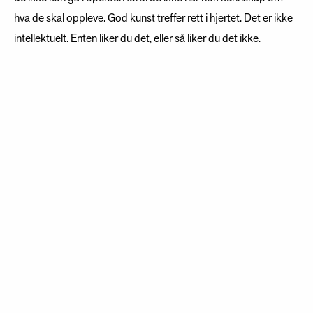
hva de skal oppleve. God kunst treffer rett i hjertet. Det er ikke
intellektuelt. Enten liker du det, eller så liker du det ikke.
ROPTE I SKOGEN
Samtidig hadde Ausrine gjort mye i ungdomsårene for å kunne
synge på et høyt nivå.
- Ganske tidlig fikk jeg lyst til å synge solo-partier. Problemet
var at det var kun sopraner som fikk lov til å synge solo. Jeg
hadde en alt-stemme.
Ausrine klekket imidlertid ut en helt egen kur for å kunne endre
stemmen til å bli sopran.
I sommerferiene tilbragte hun uker hos sin bestemor i en liten