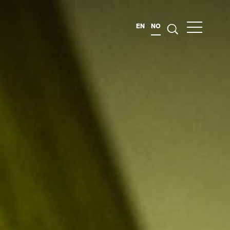
EN
NO