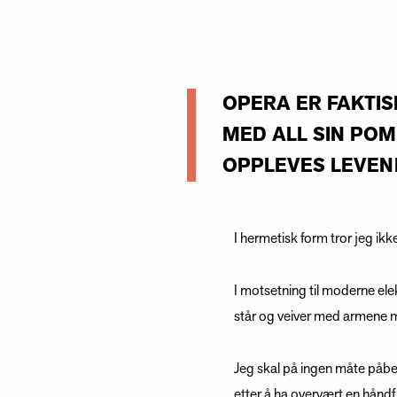
OPERA ER FAKTIS
MED ALL SIN POM
OPPLEVES LEVEND
I hermetisk form tror jeg ikk
I motsetning til moderne ele
står og veiver med armene m
Jeg skal på ingen måte påbe
etter å ha overvært en håndf