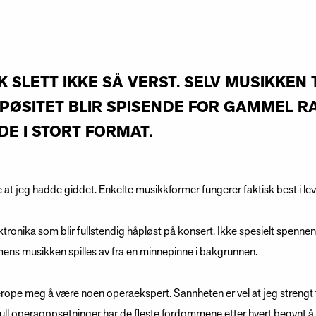
K SLETT IKKE SÅ VERST. SELV MUSIKKEN
PØSITET BLIR SPISENDE FOR GAMMEL R
E I STORT FORMAT.
e at jeg hadde giddet. Enkelte musikkformer fungerer faktisk best i lev
ktronika som blir fullstendig håpløst på konsert. Ikke spesielt spennen
ens musikken spilles av fra en minnepinne i bakgrunnen.
rope meg å være noen operaekspert. Sannheten er vel at jeg strengt ta
ull operaoppsetninger har de fleste fordommene etter hvert begynt å f