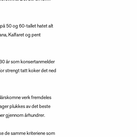
å 50 og 60-tallet hatet alt
ana, Kalfaret og pent
enn 30 år som konsertanmelder
or strengt tatt koker det ned
 tilårskomne verk fremdeles
 dager plukkes av det beste
joner gjennom århundrer.
ikke de samme kriteriene som