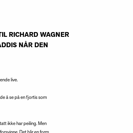
 TIL RICHARD WAGNER
ADDIS NÅR DEN
ende live.
de å se på en fjortis som
tt ikke har peiling. Men
orsvinne. Det blir en form