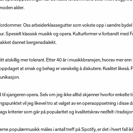
 moden alder.
 fordommer. Oss arbeiderklassegutter som vokste opp i søndre bydel p
ur. Spesielt klassisk musikk og opera. Kulturformer vi forbandt med F
kket dannet bergensdialekt.
litt atskillig mer tolerant. Etter 40 år i musikkbransjen, hvorav mer 
 oppdaget at smak og behag er vanskelig å diskutere. Kvalitet likeså. F
unikasjon.
d til sjangeren opera. Selv om jeg ikke alltid skjønner hvorfor enkelte
angspunktet vil jeg likevel tro at valget av en operaoppsetning i disse
lags kriterier som går på popularitet og kvalitetskrav nedfelt i tradis
ne populærmusikk måles i antall treff på Spotify, er det i hvert fall 