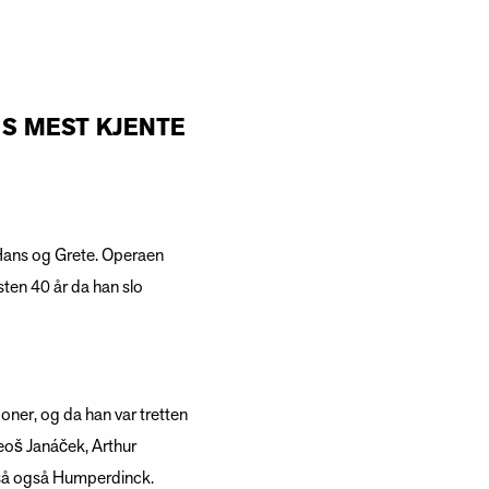
NS MEST KJENTE
 Hans og Grete. Operaen
ten 40 år da han slo
oner, og da han var tretten
eoš Janáček, Arthur
, så også Humperdinck.