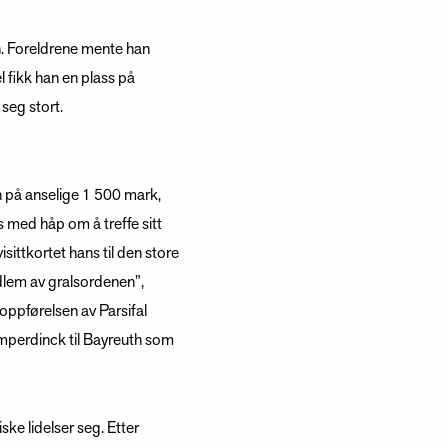
n. Foreldrene mente han
 fikk han en plass på
 seg stort.
n på anselige 1 500 mark,
 med håp om å treffe sitt
isittkortet hans til den store
dlem av gralsordenen”,
oppførelsen av Parsifal
umperdinck til Bayreuth som
e lidelser seg. Etter