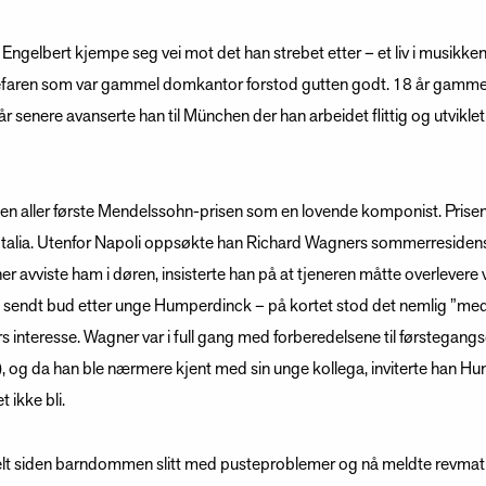
ngelbert kjempe seg vei mot det han strebet etter – et liv i musikke
tefaren som var gammel domkantor forstod gutten godt. 18 år gammel
 år senere avanserte han til München der han arbeidet flittig og utviklet
 den aller første Mendelssohn-prisen som en lovende komponist. Prise
l Italia. Utenfor Napoli oppsøkte han Richard Wagners sommerresidens
ner avviste ham i døren, insisterte han på at tjeneren måtte overlevere v
 sendt bud etter unge Humperdinck – på kortet stod det nemlig ”me
s interesse. Wagner var i full gang med forberedelsene til førstegangs
), og da han ble nærmere kjent med sin unge kollega, inviterte han H
 ikke bli.
 siden barndommen slitt med pusteproblemer og nå meldte revmatisk