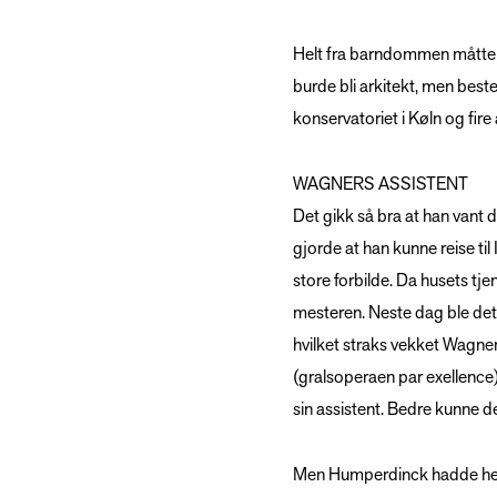
Helt fra barndommen måtte E
burde bli arkitekt, men bes
konservatoriet i Køln og fire
WAGNERS ASSISTENT
Det gikk så bra at han vant
gjorde at han kunne reise ti
store forbilde. Da husets tje
mesteren. Neste dag ble det
hvilket straks vekket Wagner
(gralsoperaen par exellence
sin assistent. Bedre kunne det
Men Humperdinck hadde helt