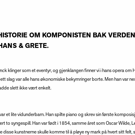
 HISTORIE OM KOMPONISTEN BAK VERDE
HANS & GRETE.
k klinger som et eventyr, og gjenklangen finner vi i hans opera om
t slag var alle hans økonomiske bekymringer borte. Men han var nes
adde slett ikke vært enkelt.
ar et lite vidunderbarn. Han spilte piano og skrev sin første komposisj
t to syngespill. Han var født i 1854, samme året som Oscar Wilde, L
disse kunstnerne skulle komme til å pløye ny mark på hvert sitt felt