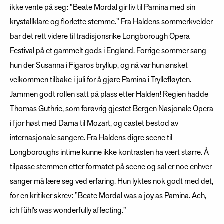
ikke vente på seg: ”Beate Mordal gir liv til Pamina med sin
krystallklare og florlette stemme.” Fra Haldens sommerkvelder
bar det rett videre til tradisjonsrike Longborough Opera
Festival på et gammelt gods i England. Forrige sommer sang
hun der Susanna i Figaros bryllup, og nå var hun ønsket
velkommen tilbake i juli for å gjøre Pamina i Tryllefløyten.
Jammen godt rollen satt på plass etter Halden! Regien hadde
Thomas Guthrie, som forøvrig gjestet Bergen Nasjonale Opera
i fjor høst med Dama til Mozart, og castet bestod av
internasjonale sangere. Fra Haldens digre scene til
Longboroughs intime kunne ikke kontrasten ha vært større. Å
tilpasse stemmen etter formatet på scene og sal er noe enhver
sanger må lære seg ved erfaring. Hun lyktes nok godt med det,
for en kritiker skrev: ”Beate Mordal was a joy as Pamina. Ach,
ich fühl’s was wonderfully affecting.”