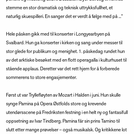
stemme en stor dramatisk og teknisk uttrykksfullhet, et
naturlig skuespilleri. En sanger det er verdt å følge med på ...”
Hele påsken gikk med til konserter i Longyearbyen på
Svalbard. Hun ga konserter i kirken og sang under messer til
stor glede for publikum og menighet. 1. påskedag rundet hun
av det arktiske besøket med en flott operagalla i kulturhuset til
stående applaus. Deretter var det rett hjem for å forberede
sommerens to store engasjementer.
Først ut var Tryllefløyten av Mozart i Halden i juni. Hun skulle
synge Pamina på Opera Østfolds store og krevende
utendørsscene på Fredriksten festning i en helt ny og fantasifull
oppsetning av Ivar Tindberg. Pamina får sin prins Tamino til
slutt etter mange prøvelser – også musikalsk. Og kritikkene lot