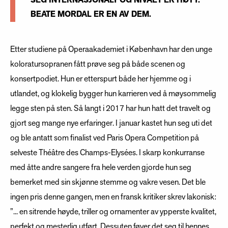
SEG INTERNASJONALT OG NIVÅET ER HØYT.
BEATE MORDAL ER EN AV DEM.
Etter studiene på Operaakademiet i København har den unge
koloratursopranen fått prøve seg på både scenen og
konsertpodiet. Hun er etterspurt både her hjemme og i
utlandet, og klokelig bygger hun karrieren ved å møysommelig
legge sten på sten. Så langt i 2017 har hun hatt det travelt og
gjort seg mange nye erfaringer. I januar kastet hun seg uti det
og ble antatt som finalist ved Paris Opera Competition på
selveste Théâtre des Champs-Elysées. I skarp konkurranse
med åtte andre sangere fra hele verden gjorde hun seg
bemerket med sin skjønne stemme og vakre vesen. Det ble
ingen pris denne gangen, men en fransk kritiker skrev lakonisk:
”... en sitrende høyde, triller og ornamenter av ypperste kvalitet,
perfekt og mesterlig utført. Dessuten føyer det seg til hennes