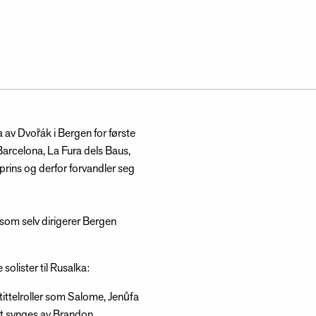
av Dvořák i Bergen for første
rcelona, La Fura dels Baus,
rins og derfor forvandler seg
 som selv dirigerer Bergen
olister til Rusalka:
tittelroller som Salome, Jenůfa
et synges av Brandon