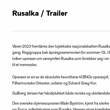
Rusalka / Trailer
Våren 2023 fremføres den tsjekkiske nasjonalskatten Rusalka 
gang. Regigruppa bak åpningsseremonien for sommer-OL i Ba
tolker operaen om vannymfen Rusalka som forelsker seg i en p
til et menneske.
Operaen er en av de absolutte favorittene til BNOs operasjef,
Filharmoniske Orkester, solister og Edvard Grieg Kor.
Gullberg Jensen har håndplukket både norske og utenlandske s
Den svenske stjernesopranen Malin Byström, kjent fra sterke 
og Tosca, rolledebutere som Rusalka. Hennes store kjærligh