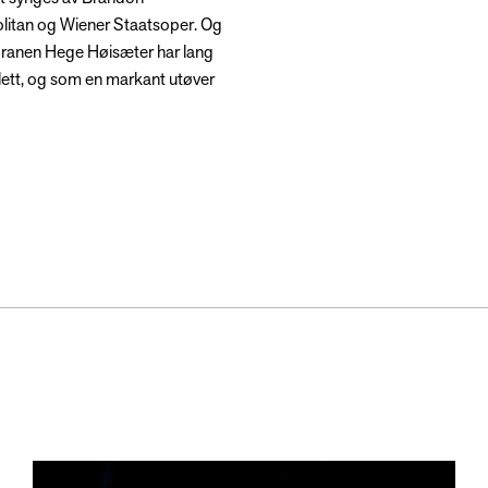
olitan og Wiener Staatsoper. Og
pranen Hege Høisæter har lang
llett, og som en markant utøver