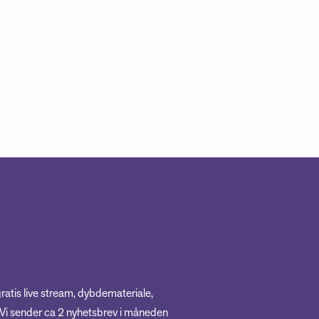
gratis live stream, dybdemateriale,
! Vi sender ca 2 nyhetsbrev i måneden