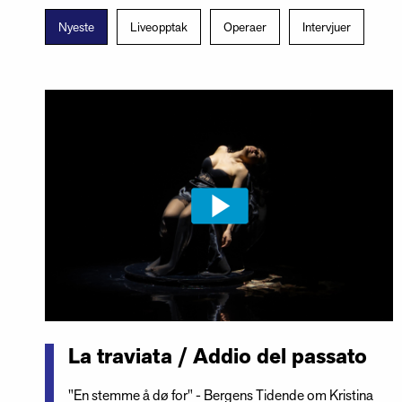
Nyeste
Liveopptak
Operaer
Intervjuer
La traviata / Addio del passato
"En stemme å dø for" - Bergens Tidende om Kristina