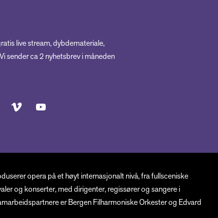
gratis live stream, dybdemateriale,
! Vi sender ca 2 nyhetsbrev i måneden
serer opera på et høyt internasjonalt nivå, fra fullsceniske
tivaler og konserter, med dirigenter, regissører og sangere i
amarbeidspartnere er Bergen Filharmoniske Orkester og Edvard