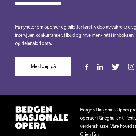
Få nyheter om operaer og billetter først, video av vakre arier, 
intervjuer, konkurranser, tilbud og mye mer - rett i innboksen
og deler aldri data.
Meld deg på
Bergen Nasjonale Opera produ
operaer i Grieghallen til fes
verdensklasse. Våre hoveds
Grieg Kor.