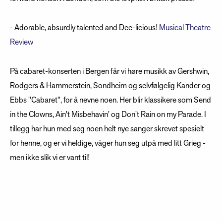
- Adorable, absurdly talented and Dee-licious!
Musical Theatre
Review
På cabaret-konserten i Bergen får vi høre musikk av Gershwin,
Rodgers & Hammerstein, Sondheim og selvfølgelig Kander og
Ebbs "Cabaret", for å nevne noen. Her blir klassikere som Send
in the Clowns, Ain't Misbehavin' og Don't Rain on my Parade. I
tillegg har hun med seg noen helt nye sanger skrevet spesielt
for henne, og er vi heldige, våger hun seg utpå med litt Grieg -
men ikke slik vi er vant til!
- AS USUAL, SHE WAS SENSATIONAL. MUSICAL
THEATRE REVIEW