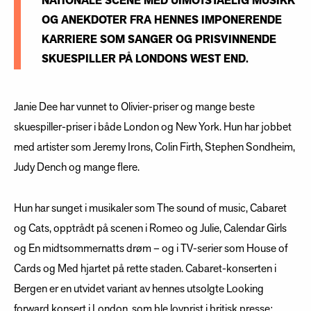
NATIONALE SCENE MED UIMOTSTÅELIG MUSIKK
OG ANEKDOTER FRA HENNES IMPONERENDE
KARRIERE SOM SANGER OG PRISVINNENDE
SKUESPILLER PÅ LONDONS WEST END.
Janie Dee har vunnet to Olivier-priser og mange beste
skuespiller-priser i både London og New York. Hun har jobbet
med artister som Jeremy Irons, Colin Firth, Stephen Sondheim,
Judy Dench og mange flere.
Hun har sunget i musikaler som The sound of music, Cabaret
og Cats, opptrådt på scenen i Romeo og Julie, Calendar Girls
og En midtsommernatts drøm – og i TV-serier som House of
Cards og Med hjartet på rette staden. Cabaret-konserten i
Bergen er en utvidet variant av hennes utsolgte Looking
forward konsert i London, som ble lovprist i britisk presse: