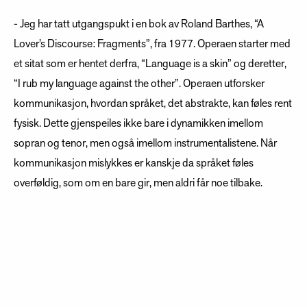
- Jeg har tatt utgangspukt i en bok av Roland Barthes, “A
Lover’s Discourse: Fragments”, fra 1977. Operaen starter med
et sitat som er hentet derfra, “Language is a skin” og deretter,
“I rub my language against the other”. Operaen utforsker
kommunikasjon, hvordan språket, det abstrakte, kan føles rent
fysisk. Dette gjenspeiles ikke bare i dynamikken imellom
sopran og tenor, men også imellom instrumentalistene. Når
kommunikasjon mislykkes er kanskje da språket føles
overføldig, som om en bare gir, men aldri får noe tilbake.