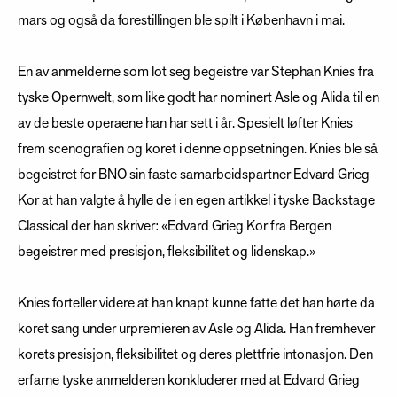
mars og også da forestillingen ble spilt i København i mai.
En av anmelderne som lot seg begeistre var Stephan Knies fra
tyske Opernwelt, som like godt har nominert Asle og Alida til en
av de beste operaene han har sett i år. Spesielt løfter Knies
frem scenografien og koret i denne oppsetningen. Knies ble så
begeistret for BNO sin faste samarbeidspartner Edvard Grieg
Kor at han valgte å hylle de i en egen artikkel i tyske Backstage
Classical der han skriver: «Edvard Grieg Kor fra Bergen
begeistrer med presisjon, fleksibilitet og lidenskap.»
Knies forteller videre at han knapt kunne fatte det han hørte da
koret sang under urpremieren av Asle og Alida. Han fremhever
korets presisjon, fleksibilitet og deres plettfrie intonasjon. Den
erfarne tyske anmelderen konkluderer med at Edvard Grieg