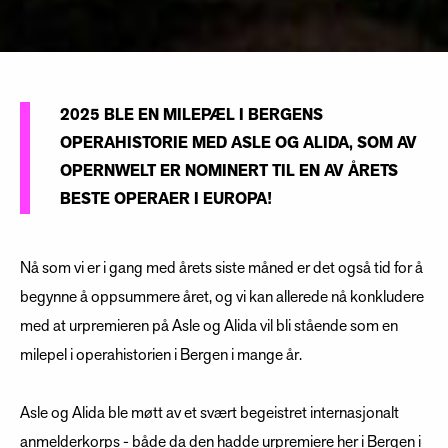
2025 BLE EN MILEPÆL I BERGENS
OPERAHISTORIE MED ASLE OG ALIDA, SOM AV
OPERNWELT ER NOMINERT TIL EN AV ÅRETS
BESTE OPERAER I EUROPA!
Nå som vi er i gang med årets siste måned er det også tid for å
begynne å oppsummere året, og vi kan allerede nå konkludere
med at urpremieren på Asle og Alida vil bli stående som en
milepel i operahistorien i Bergen i mange år.
Asle og Alida ble møtt av et svært begeistret internasjonalt
anmelderkorps - både da den hadde urpremiere her i Bergen i