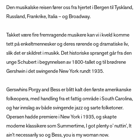
Den musikalske reisen fører oss fra hjertet i Bergen til Tyskland,
Russland, Frankrike, Italia – og Broadway.
Takket være fire fremragende musikere kan vi i kveld komme
tett på enkeltmennesker og deres rørende og dramatiske liv,
slik det er skildret i musikk. Det historiske spranget går fra den
unge Schubert i begynnelsen av 1800-tallet og til brødrene
Gershwin i det swingende New York rundt 1935.
Gerswhins Porgy and Bess er blitt kalt den første amerikanske
folkeopera, med handling fra et fattig område i South Carolina,
og har innslag av både svingende jazz og sarte folketoner.
Operaen hadde premiere i New York i 1935, og skapte
moderne klassikere som Summertime, I got plenty o’ nuttin’, It
ain’t necessarily so og Bess, you is my woman now.