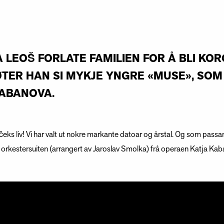
 LEOŠ FORLATE FAMILIEN FOR Å BLI KO
ER HAN SI MYKJE YNGRE «MUSE», SOM 
KABANOVA.
áčeks liv! Vi har valt ut nokre markante datoar og årstal. Og som passa
 til orkestersuiten (arrangert av Jaroslav Smolka) frå operaen Katja Ka