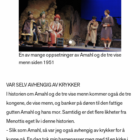
En av mange oppsetninger av Amahl og de tre vise
menn siden 1951
VAR SELV AVHENGIG AV KRYKKER
I historien om Amahl og de tre vise menn kommer også de tre
kongene, de vise menn, og banker på døren til den fattige
gutten Amahl og hans mor. Samtidig er det flere likheter fra
Menottis eget liv i denne historien.
- Slik som Amahl, så var jeg også avhengig av krykker for å
kunne gå. En dag tok min barnepasser meg med til en kirke i