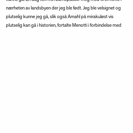
nærheten av landsbyen der jeg ble født. Jeg ble velsignet og
plutselig kunne jeg gå, slik også Amahl på mirakuløst vis
plutselig kan gå i historien, fortalte Menotti i forbindelse med
50-årsjubileet i 2001.
Amahl og hans mor har et nært forhold, slik Gian Carlo selv
hadde til sin mor.
- Hun hadde en enorm innflytelse på min barndom. Samtidig
lot hun meg dra til USA som tenåring for å studere musikk
akkurat som moren til Amahl lar han dra med de tre kongene,
sier Menotti og formidler at det er samme kjærlighet i Amahl
og de tre vise menn som han selv opplevde som barn. Og dette
er hans måte å ønske god jul på.
- Jeg hadde en enestående barndom, og det er noe av den