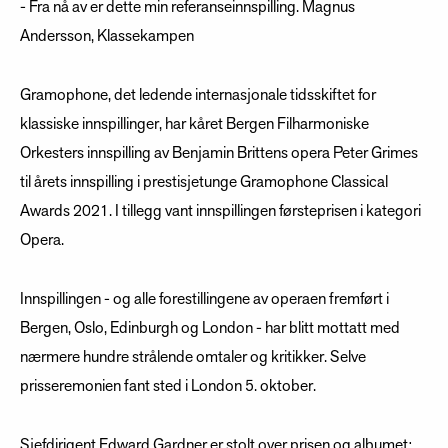
- Fra nå av er dette min referanseinnspilling. Magnus
Andersson, Klassekampen
Gramophone, det ledende internasjonale tidsskiftet for
klassiske innspillinger, har kåret Bergen Filharmoniske
Orkesters innspilling av Benjamin Brittens opera Peter Grimes
til årets innspilling i prestisjetunge Gramophone Classical
Awards 2021. I tillegg vant innspillingen førsteprisen i kategori
Opera.
Innspillingen - og alle forestillingene av operaen fremført i
Bergen, Oslo, Edinburgh og London - har blitt mottatt med
nærmere hundre strålende omtaler og kritikker. Selve
prisseremonien fant sted i London 5. oktober.
Sjefdirigent Edward Gardner er stolt over prisen og albumet: