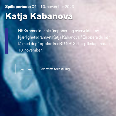
Spilleperiode:
04. - 10. november 2023
Katja Kabanova
NRKs anmelder ble "imponert og overveldet" av
kjærlighetsdramaet Katja Kabanova. "En opera du bør
få med deg" oppfordrer BT! NB! Siste spilledag fredag
10. november.
Overstått forestilling
Les mer