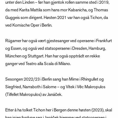
unter den Linden – før han gjentok rollen samme sted i 2019,
da med Karita Mattila som hans mor Kabanicha, og Thomas
Guggeis som dirigent. Høsten 2021 var han også Tichon, da
ved Komische Oper i Berlin.
Rügamer har også vært gjestesanger ved operaene i Frankfurt
og Essen, og også ved statsoperaene i Dresden, Hamburg,
München og Stuttgart. Han har også opptrådt en rekke
ganger ved Teatro alla Scala di Milano.
Sesongen 2022/23 i Berlin sang han Mime i Rhingullet og
Siegfried, Narraboth i Salome – og Vítek i Věc Makropulos
(Tilfellet Makropulos) av Janáček.
Etter å ha tolket Tichon her i Bergen denne høsten (2023), skal
han igjen fordype seg i Janáček hjemme ved statsoperaen i