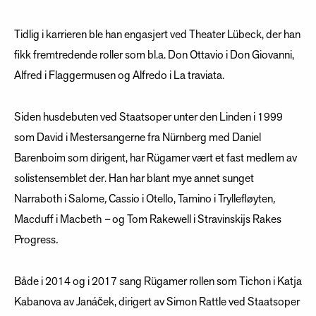
Tidlig i karrieren ble han engasjert ved Theater Lübeck, der han
fikk fremtredende roller som bl.a. Don Ottavio i Don Giovanni,
Alfred i Flaggermusen
og Alfredo i La traviata.
Siden husdebuten ved Staatsoper unter den Linden i 1999
som David i Mestersangerne fra Nürnberg med Daniel
Barenboim som dirigent, har Rügamer vært et fast medlem av
solistensemblet der. Han har blant mye annet sunget
Narraboth i Salome
,
Cassio i Otello, Tamino i Tryllefløyten
,
Macduff i Macbeth
–
og Tom Rakewell i Stravinskijs Rakes
Progress
.
Både i 2014 og i 2017 sang Rügamer rollen som Tichon i Katja
Kabanova av Janáček, dirigert av Simon Rattle ved Staatsoper