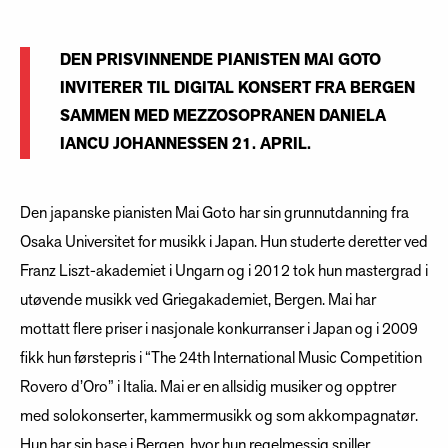
DEN PRISVINNENDE PIANISTEN MAI GOTO
INVITERER TIL DIGITAL KONSERT FRA BERGEN
SAMMEN MED MEZZOSOPRANEN DANIELA
IANCU JOHANNESSEN 21. APRIL.
Den japanske pianisten Mai Goto har sin grunnutdanning fra
Osaka Universitet for musikk i Japan. Hun studerte deretter ved
Franz Liszt-akademiet i Ungarn og i 2012 tok hun mastergrad i
utøvende musikk ved Griegakademiet, Bergen. Mai har
mottatt flere priser i nasjonale konkurranser i Japan og i 2009
fikk hun førstepris i “The 24th International Music Competition
Rovero d’Oro” i Italia. Mai er en allsidig musiker og opptrer
med solokonserter, kammermusikk og som akkompagnatør.
Hun har sin base i Bergen, hvor hun regelmessig spiller