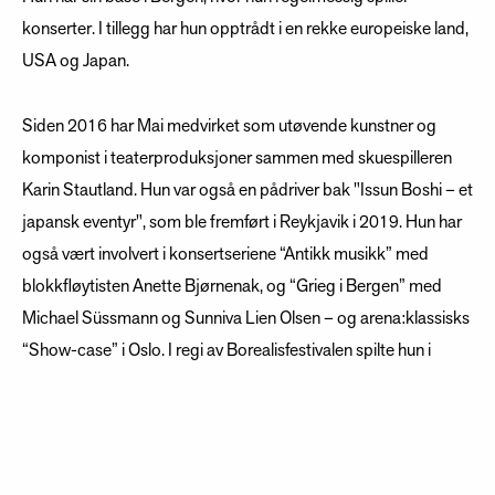
konserter. I tillegg har hun opptrådt i en rekke europeiske land,
USA og Japan.
Siden 2016 har Mai medvirket som utøvende kunstner og
komponist i teaterproduksjoner sammen med skuespilleren
Karin Stautland. Hun var også en pådriver bak "Issun Boshi – et
japansk eventyr", som ble fremført i Reykjavik i 2019. Hun har
også vært involvert i konsertseriene “Antikk musikk” med
blokkfløytisten Anette Bjørnenak, og “Grieg i Bergen” med
Michael Süssmann og Sunniva Lien Olsen – og arena:klassisks
“Show-case” i Oslo. I regi av Borealisfestivalen spilte hun i
Matteo Fargions stykke " We have to dress gorgeously", som
ble fremført i Bergen, Oslo og Frankrike. Hun har regelmessig
soloopptredener på Siljustøl, i komponisten Harald Sæveruds
hjem.