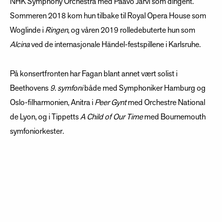
NHK Symphony Orchestra med Paavo Järvi som dirigent.
Sommeren 2018 kom hun tilbake til Royal Opera House som
Woglinde i
Ringen
, og våren 2019 rolledebuterte hun som
Alcina
ved de internasjonale Händel-festspillene i Karlsruhe.
På konsertfronten har Fagan blant annet vært solist i
Beethovens
9. symfoni
både med Symphoniker Hamburg og
Oslo-filharmonien, Anitra i
Peer Gynt
med Orchestre National
de Lyon, og i Tippetts
A Child of Our Time
med Bournemouth
symfoniorkester.
Høsten 2019 rolledebuterte hun som Mimì i
La bohème
ved
Opera North.
I mars 2020 skulle Lauran Fagan sunget rollen som Vitellia i vår
La clemenza di Tito av Mozart, men på grunn av Covid-19 ble