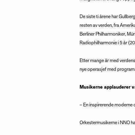
De siste ti årene har Gullbe
resten av verden, fra Ameri
Berliner Philharmoniker, Mü
Radiophilharmonie i 5 år (2
Etter mange år med verdenso
nye operasjef med program
Musikerne applauderer va
– En inspirerende moderne di
Orkestermusikerne i NNO had