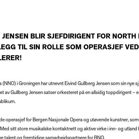
 JENSEN BLIR SJEFDIRIGENT FOR NORT
LLEGG TIL SIN ROLLE SOM OPERASJEF V
LERER!
 (NNO) i Groningen har utnevnt Eivind Gullberg Jensen som sin nye sj
t av Gullberg Jensen satser orkesteret på en allsidig toppdirigent – en
publikum.
åde operasjef for Bergen Nasjonale Opera og utøvende kunstner, som d
ed sitt store musikalske kontaktnett og aktive virke i inn- og utlan
nye talent og fremtidige samarbeidspartnere for BNO.