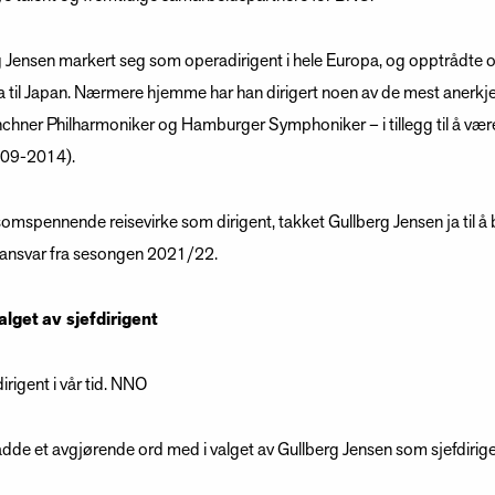
rg Jensen markert seg som operadirigent i hele Europa, og opptrådte 
ka til Japan. Nærmere hjemme har han dirigert noen av de mest anerkj
nchner Philharmoniker og Hamburger Symphoniker – i tillegg til å vær
009-2014).
mspennende reisevirke som dirigent, takket Gullberg Jensen ja til å
ansvar fra sesongen 2021/22.
lget av sjefdirigent
rigent i vår tid. NNO
de et avgjørende ord med i valget av Gullberg Jensen som sjefdirige