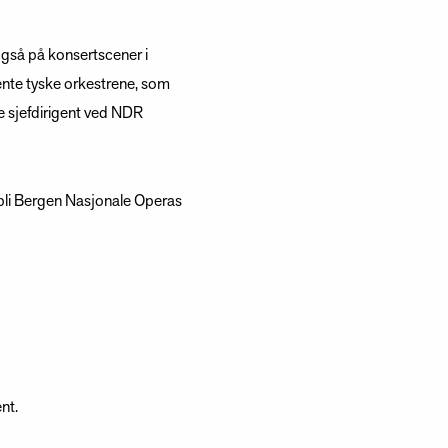
også på konsertscener i
ente tyske orkestrene, som
e sjefdirigent ved NDR
 bli Bergen Nasjonale Operas
nt.