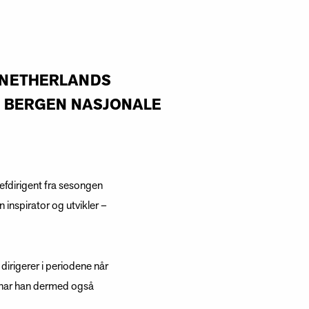
H NETHERLANDS
ED BERGEN NASJONALE
efdirigent fra sesongen
 inspirator og utvikler –
irigerer i periodene når
d har han dermed også