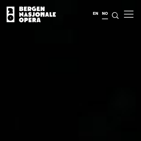
EN
NO