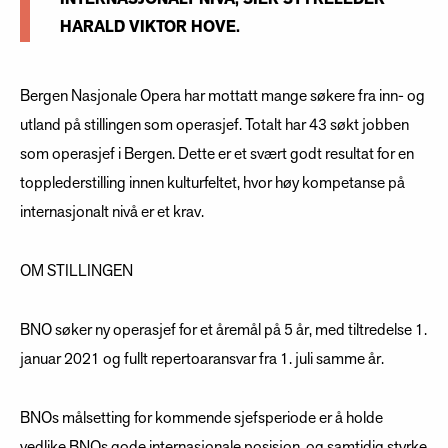
HARALD VIKTOR HOVE.
Bergen Nasjonale Opera har mottatt mange søkere fra inn- og
utland på stillingen som operasjef. Totalt har 43 søkt jobben
som operasjef i Bergen. Dette er et svært godt resultat for en
topplederstilling innen kulturfeltet, hvor høy kompetanse på
internasjonalt nivå er et krav.
OM STILLINGEN
BNO søker ny operasjef for et åremål på 5 år, med tiltredelse 1.
januar 2021 og fullt repertoaransvar fra 1. juli samme år.
BNOs målsetting for kommende sjefsperiode er å holde
vedlike BNOs gode internasjonale posisjon, og samtidig styrke