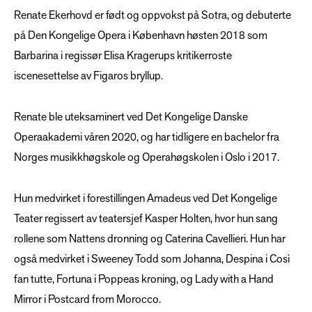
Renate Ekerhovd er født og oppvokst på Sotra, og debuterte
på Den Kongelige Opera i København høsten 2018 som
Barbarina i regissør Elisa Kragerups kritikerroste
iscenesettelse av Figaros bryllup.
Renate ble uteksaminert ved Det Kongelige Danske
Operaakademi våren 2020, og har tidligere en bachelor fra
Norges musikkhøgskole og Operahøgskolen i Oslo i 2017.
Hun medvirket i forestillingen Amadeus ved Det Kongelige
Teater regissert av teatersjef Kasper Holten, hvor hun sang
rollene som Nattens dronning og Caterina Cavellieri. Hun har
også medvirket i Sweeney Todd som Johanna, Despina i Così
fan tutte, Fortuna i Poppeas kroning, og Lady with a Hand
Mirror i Postcard from Morocco.