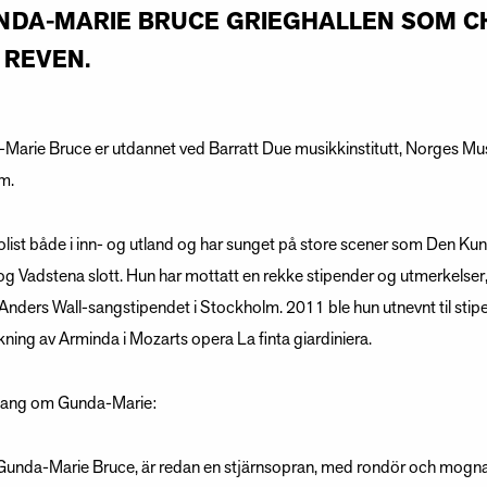
UNDA-MARIE BRUCE GRIEGHALLEN SOM C
E REVEN.
-Marie Bruce er utdannet ved Barratt Due musikkinstitutt, Norges M
m.
olist både i inn- og utland og har sunget på store scener som Den Ku
og Vadstena slott. Hun har mottatt en rekke stipender og utmerkelser,
nders Wall-sangstipendet i Stockholm. 2011 ble hun utnevnt til stip
olkning av Arminda i Mozarts opera La finta giardiniera.
gang om Gunda-Marie:
Gunda-Marie Bruce, är redan en stjärnsopran, med rondör och mognad