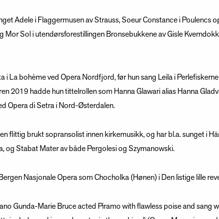
nget Adele i Flaggermusen av Strauss, Soeur Constance i Poulencs o
g Mor Sol i utendørsforestillingen Bronsebukkene av Gisle Kverndokk 
 i La bohème ved Opera Nordfjord, før hun sang Leila i Perlefiskerne
2019 hadde hun tittelrollen som Hanna Glawari alias Hanna Gladvan
d Opera di Setra i Nord-Østerdalen.
 flittig brukt sopransolist innen kirkemusikk, og har bl.a. sunget i 
a, og Stabat Mater av både Pergolesi og Szymanowski.
ergen Nasjonale Opera som Chocholka (Hønen) i Den listige lille rev
no Gunda-Marie Bruce acted Piramo with flawless poise and sang wit