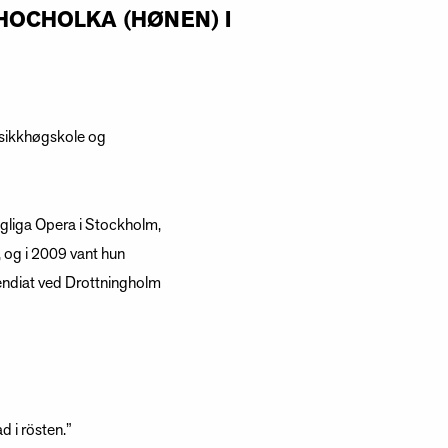
HOCHOLKA (HØNEN) I
usikkhøgskole og
ngliga Opera i Stockholm,
 og i 2009 vant hun
endiat ved Drottningholm
 i rösten.”