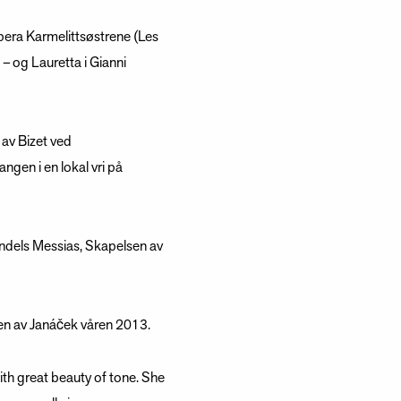
pera Karmelittsøstrene (Les
– og Lauretta i Gianni
 av Bizet ved
gen i en lokal vri på
Händels Messias, Skapelsen av
en av Janáček våren 2013.
h great beauty of tone. She