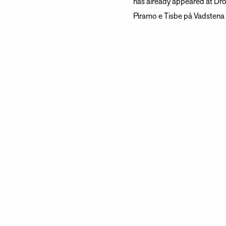
has already appeared at Drot
Piramo e Tisbe på Vadstena s