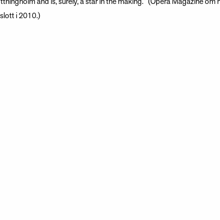
tningholm and is, surely, a star in the making.” (Opera Magazine om h
lott i 2010.)