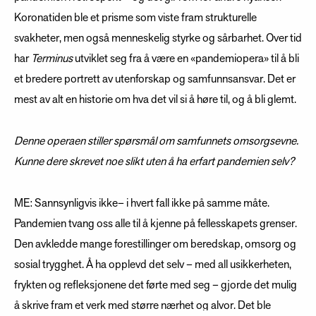
Koronatiden ble et prisme som viste fram strukturelle
svakheter, men også menneskelig styrke og sårbarhet. Over tid
har
Terminus
utviklet seg fra å være en «pandemiopera» til å bli
et bredere portrett av utenforskap og samfunnsansvar. Det er
mest av alt en historie om hva det vil si å høre til, og å bli glemt.
Denne operaen stiller spørsmål om samfunnets omsorgsevne.
Kunne dere skrevet noe slikt uten å ha erfart pandemien selv?
ME: Sannsynligvis ikke– i hvert fall ikke på samme måte.
Pandemien tvang oss alle til å kjenne på fellesskapets grenser.
Den avkledde mange forestillinger om beredskap, omsorg og
sosial trygghet. Å ha opplevd det selv – med all usikkerheten,
frykten og refleksjonene det førte med seg – gjorde det mulig
å skrive fram et verk med større nærhet og alvor. Det ble