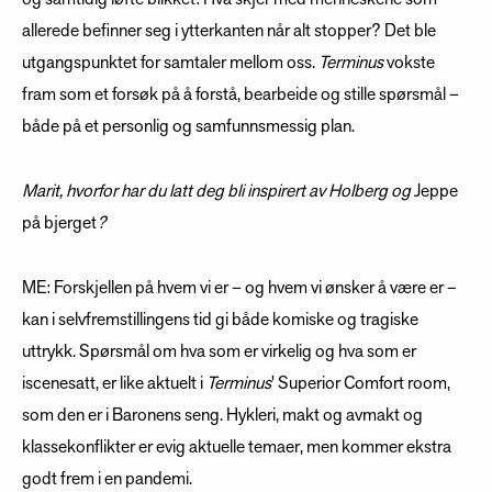
allerede befinner seg i ytterkanten når alt stopper? Det ble
utgangspunktet for samtaler mellom oss.
Terminus
vokste
fram som et forsøk på å forstå, bearbeide og stille spørsmål –
både på et personlig og samfunnsmessig plan.
Marit, hvorfor
har du latt deg
bli
inspirert av Holberg og
Jeppe
på bjerget
?
ME: Forskjellen på hvem vi er – og hvem vi ønsker å være er –
kan i selvfremstillingens tid gi både komiske og tragiske
uttrykk. Spørsmål om hva som er virkelig og hva som er
iscenesatt, er like aktuelt i
Terminus
' Superior Comfort room,
som den er i Baronens seng. Hykleri, makt og avmakt og
klassekonflikter er evig aktuelle temaer, men kommer ekstra
godt frem i en pandemi.