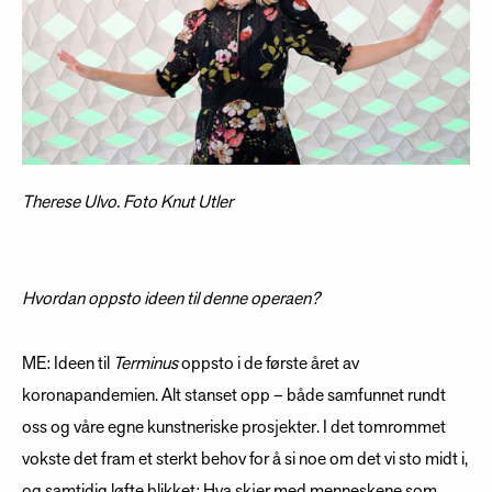
Therese Ulvo.
Foto Knut Utler
Hvordan oppsto ideen til denne operaen?
ME: Ideen til
Terminus
oppsto i de første året av
koronapandemien. Alt stanset opp – både samfunnet rundt
oss og våre egne kunstneriske prosjekter. I det tomrommet
vokste det fram et sterkt behov for å si noe om det vi sto midt i,
og samtidig løfte blikket: Hva skjer med menneskene som