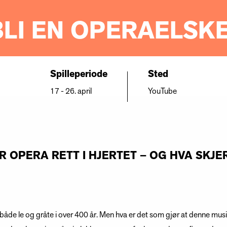
BLI EN OPERAELSK
Spilleperiode
Sted
17 - 26. april
YouTube
 OPERA RETT I HJERTET – OG HVA SKJE
å både le og gråte i over 400 år. Men hva er det som gjør at denne m