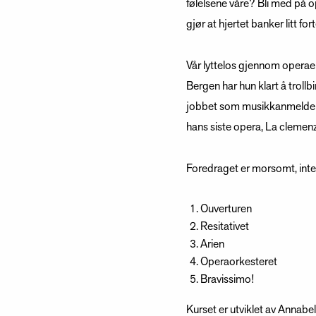
følelsene våre? Bli med på o
gjør at hjertet banker litt fort
Vår lyttelos gjennom operae
Bergen har hun klart å troll
jobbet som musikkanmelder, 
hans siste opera, La clemenz
Foredraget er morsomt, inte
Ouverturen
Resitativet
Arien
Operaorkesteret
Bravissimo!
Kurset er utviklet av Annab