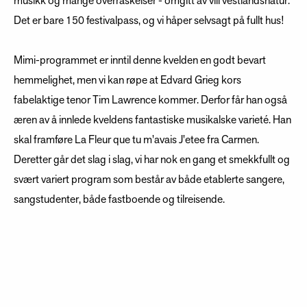
musikk og mange overraskelser - omgitt av vill vestlandsnatur.
Det er bare 150 festivalpass, og vi håper selvsagt på fullt hus!
Mimi-programmet er inntil denne kvelden en godt bevart
hemmelighet, men vi kan røpe at Edvard Grieg kors
fabelaktige tenor Tim Lawrence kommer. Derfor får han også
æren av å innlede kveldens fantastiske musikalske varieté. Han
skal framføre La Fleur que tu m'avais J'etee fra Carmen.
Deretter går det slag i slag, vi har nok en gang et smekkfullt og
svært variert program som består av både etablerte sangere,
sangstudenter, både fastboende og tilreisende.
Program for OperaPuben:
Tim Lawrence /
La Fleur que tu m'avais J'etee
fra Carmen.
Lauren Winter /
Ave Maria
av Bach-Gounod. Ingegjerd