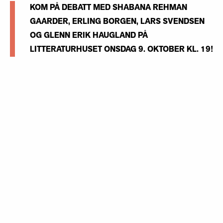
KOM PÅ DEBATT MED SHABANA REHMAN
GAARDER, ERLING BORGEN, LARS SVENDSEN
OG GLENN ERIK HAUGLAND PÅ
LITTERATURHUSET ONSDAG 9. OKTOBER KL. 19!
Hva er frihet og hva truer friheten i dagens samfunn?
Vi reiser spørsmålene i forbindelse med vår oppsetning
av Fidelio, en politisk opera preget av Beethovens
glødende humanisme og engasjement for individets
grunnleggende frihet.
Møt de profilerte debattantene Shabana Rehman, Erling
Borgen, Lars Svendsen og Glenn Erik Haugland til en